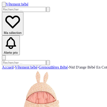
Vêtement bébé
Ma sélection
Alerte prix
Accueil
›
Vêtement bébé
›
Grenouillères Bébé
›
Nid D'ange Bébé En Cot