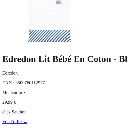
Edredon Lit Bébé En Coton - Bl
Edredon
EAN :
3500760112977
Meilleur prix
29,99
€
chez
Sauthon
Voir l'offre →