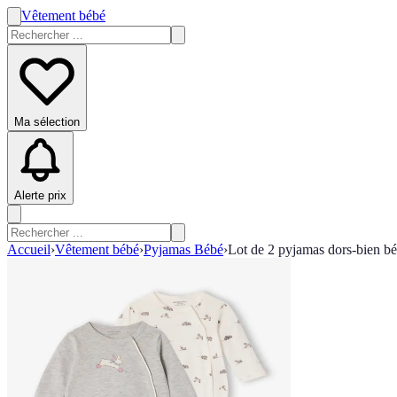
Vêtement bébé
Ma sélection
Alerte prix
Accueil
›
Vêtement bébé
›
Pyjamas Bébé
›
Lot de 2 pyjamas dors-bien bé