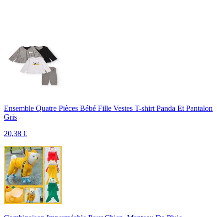
Ensemble Quatre Pièces Bébé Fille Vestes T-shirt Panda Et Pantalon
Gris
20,38
€